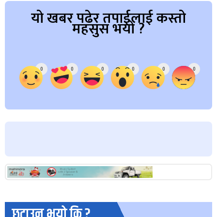
यो खबर पढेर तपाईलाई कस्तो
महसुस भयो ?
Array
0
0
0
0
0
0
छुटाउनु भयो कि ?