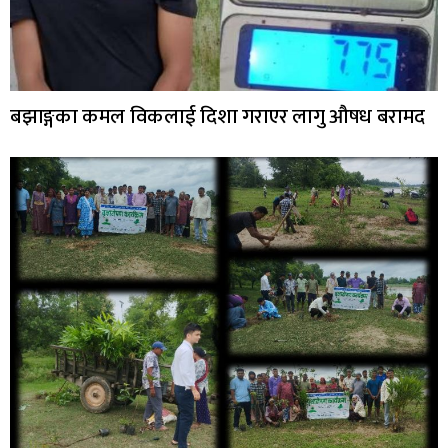
बझाङ्गका कमल विकलाई दिशा गराएर लागु औषध बरामद