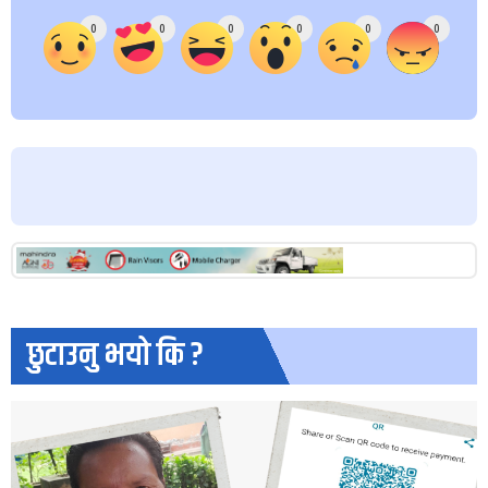
0
0
0
0
0
0
छुटाउनु भयो कि ?