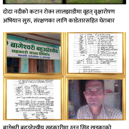
दोदा नदीको कटान रोक्न लालझाडीमा वृहत् वृक्षारोपण
अभियान सुरु, संरक्षणका लागि काडेतारसहित घेराबार
बागेश्वरी बहुउद्देश्यीय सहकारीमा रतन सिंह खडकाको