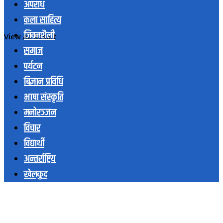
अपराध
कला साहित्य
जिवनशैली
View All Result
समाज
पर्यटन
बिज्ञान प्रविधि
भाषा संस्कृति
मनोरञ्जन
विचार
विद्यार्थी
अन्तर्राष्ट्रिय
खेलकुद