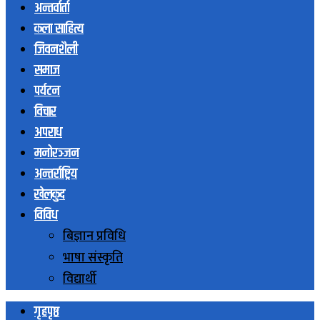
अन्तर्वार्ता
कला साहित्य
जिवनशैली
समाज
पर्यटन
विचार
अपराध
मनोरञ्जन
अन्तर्राष्ट्रिय
खेलकुद
विविध
बिज्ञान प्रविधि
भाषा संस्कृति
विद्यार्थी
गृहपृष्ठ