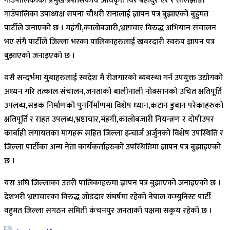
गाउँपालिकाका प्रमुख प्रशासकीय अधिकृत विर बहादुर ऐर र लालझाडी
गाउँपालिका उपाध्यक्ष सपना चौधरी रानालाई ज्ञापन पत्र बुझाएको बुहुमत
पार्टीले जनाएको छ । महंगी,कालोबजारी,भ्रष्टाचार विरुद्ध अभियान संचालन
भए संगै पार्टीले जिल्ला भरका पालिकाहरुलाई खवरदारी स्वरुप ज्ञापन पत्र
बुझाएको जनाइएको छ ।
यसै सन्दर्भमा युबाहरुलाई स्वदेश मै रोजगारको ब्यबस्था गर्न उपयुक्त उद्योगको
अध्यन गरि तत्काल संचालन,जनताको बालीनाली नोक्सानको उचित क्षतिपूर्ति
उपलब्ध,सडक निर्माणको पुनर्निर्माणमा विशेष ध्यान,कटान डुबान परेकाहरुको
क्षतिपूर्ति र राहत उपलब्ध,भ्रष्टाचार,मंहगी,कालोबजारी नियन्त्रण र दोषीउपर
कार्बाही लगायतका मागहरू सहित जिल्ला इन्चार्ज अर्जुनको विशेष उपस्थिति र
जिल्ला पार्टीका अन्य नेता कार्यकर्ताहरुको उपस्थितिमा ज्ञापन पत्र बुझाइएको
छ ।
यस अघि जिल्लाका उत्तरी पालिकाहरुमा ज्ञापन पत्र बुझाएको जनाइएको छ ।
देशभरी भ्रष्टाचारका विरुद्ध जोडदार संघर्षमा रहेको नेपाल कम्युनिस्ट पार्टी
वहुमत जिल्ला सगठन समिती कंचनपुर जनताको पक्षमा सकृय रहेको छ ।