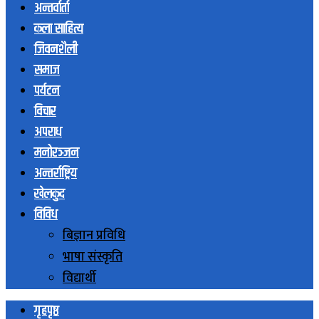
अन्तर्वार्ता
कला साहित्य
जिवनशैली
समाज
पर्यटन
विचार
अपराध
मनोरञ्जन
अन्तर्राष्ट्रिय
खेलकुद
विविध
बिज्ञान प्रविधि
भाषा संस्कृति
विद्यार्थी
गृहपृष्ठ