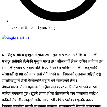
२०८१ आश्विन २४, बिहीबार ०६:३६
धनसिह धामी/कञ्चनपुर, असोज २४
। गुजारा चलाउन प्रदेशिएका नेपाली
मजदुर अझैपनि छिमेकी मुलुक भारत तथा सीमावर्ती क्षेत्रमा ठगिन लागेका छन
। नेपालीहरुका चाडवार्ड नजिकिएसंगै स्वदेश फर्किने नेपाली मजदुरमाथि
सीमावर्ती क्षेत्रमा ठग्ने काम अझै रोकिएको छ । विगतको तुलनामा अहिले ठग्ने
सास्तीखेप्नुपर्ने शैली फेरीएपनि प्रवृति भने रोकिएको छैन ।
नेपाल भारत जोड्ने महाकाली नदीमा सन १९२८ मा निर्माण भएको शारदा
ब्यारेज(बनबासा पुल) खुल्ने समय सीमा तोकिएसंगै पनि भारतबाट स्वदेश
फर्किने नेपाली मजदुरले अझैसम्म सास्ती खेप्नै परेको छ । पुलकै कारण
देखाएर भारतीय सवारी साधनका मालिक, चालकहरुले नेपाली मजदुरमाथि