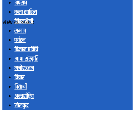
अपराध
कला साहित्य
जिवनशैली
View All Result
समाज
पर्यटन
बिज्ञान प्रविधि
भाषा संस्कृति
मनोरञ्जन
विचार
विद्यार्थी
अन्तर्राष्ट्रिय
खेलकुद