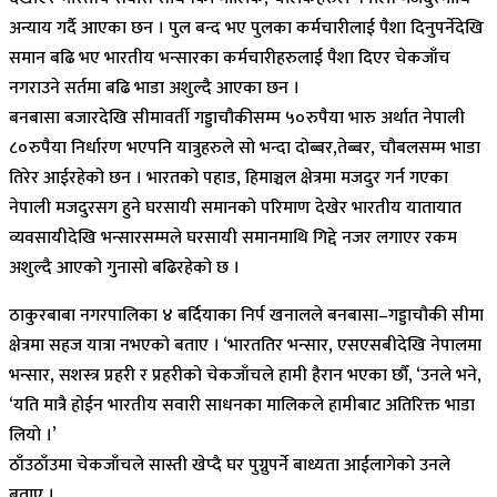
अन्याय गर्दै आएका छन । पुल बन्द भए पुलका कर्मचारीलाई पैशा दिनुपर्नेदेखि
समान बढि भए भारतीय भन्सारका कर्मचारीहरुलाई पैशा दिएर चेकजाँच
नगराउने सर्तमा बढि भाडा अशुल्दै आएका छन ।
बनबासा बजारदेखि सीमावर्ती गड्डाचौकीसम्म ५०रुपैया भारु अर्थात नेपाली
८०रुपैया निर्धारण भएपनि यात्रुहरुले सो भन्दा दोब्बर,तेब्बर, चौबलसम्म भाडा
तिरेर आईरहेको छन । भारतको पहाड, हिमाञ्चल क्षेत्रमा मजदुर गर्न गएका
नेपाली मजदुरसग हुने घरसायी समानको परिमाण देखेर भारतीय यातायात
व्यवसायीदेखि भन्सारसम्मले घरसायी समानमाथि गिद्दे नजर लगाएर रकम
अशुल्दै आएको गुनासो बढिरहेको छ ।
ठाकुरबाबा नगरपालिका ४ बर्दियाका निर्प खनालले बनबासा–गड्डाचौकी सीमा
क्षेत्रमा सहज यात्रा नभएको बताए । ‘भारततिर भन्सार, एसएसबीदेखि नेपालमा
भन्सार, सशस्त्र प्रहरी र प्रहरीको चेकजाँचले हामी हैरान भएका छौँ, ‘उनले भने,
‘यति मात्रै होईन भारतीय सवारी साधनका मालिकले हामीबाट अतिरिक्त भाडा
लियो ।’
ठाँउठाँउमा चेकजाँचले सास्ती खेप्दै घर पुग्नुपर्ने बाध्यता आईलागेको उनले
बताए ।