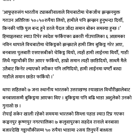
‘आफुहरुसंग भारतीय ट्याक्सीवालाले विचबाटोमा चेकजाँच झन्झनमुक्त
गराउन अतिरिक्त ५०÷५०रुपैया लियो, हामीले पनि झन्झन हुनुभन्दा दियौँ,
किनकी पछि पुल बन्द हुने डरले पैदल जाँदा समान बोक्न समस्या हुन्छ ।’
हिमाञ्चलबाट स्याउ टिपेर स्वदेश फर्किएका ढकारी गाँउपालिका ६ अछामका
नविन थापाले विचबाटोमा चेकिङ्गको झन्झटले हामी जिप बुकिङ्ग गरेर आए,
बनबासा पुलबारी एसएसबीको चेकिङ्ग थियो, त्यहाँ हामी लाईनमा थियौँ, गाडी
सिधै गड्डाचौकी तिर आएर फर्कियो, हाम्रो समान त्यही छाडिदियो, साथमै मैले
उतैबाट किनेर ल्याएको स्पीकर पनि लगिदियो, हामी लाईनमा घण्टौँ बस्दा
गाडीले समान छाडेर फर्कियो ।’
थापा सहितको ७ जना स्थानीय भारतको उत्तराखण्ड रयाखाल विचौरीझालेबाट
बनबासासम्मै बुकिङ्गमा आएका थिए । बुकिङ्गमा पनि बढि भाडा अशुलेको उनको
गुनासो छ ।
रोपाई सकेर खाली रहेको समयमा भारतको सिम्ला पहाड स्याउ टिप्न गएका
कञ्चनपुर कृष्णपुर नगरपालिका ७ कलुवापुरका सहदेव रानाले बनबासा
बजारदेखि गड्डाचौकीसम्म ५० रुपैया भाडामा २सय तिनुपर्ने बाध्यता