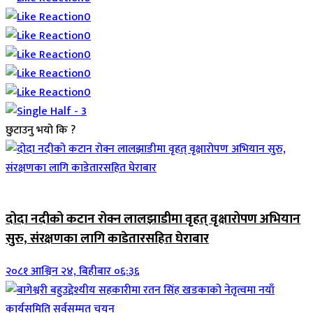
0
0
0
0
0
छुटाउनु भयो कि ?
जिवनशैली
दोदा नदीको कटान रोक्न लालझाडीमा वृहत् वृक्षारोपण अभियान
सुरु, संरक्षणका लागि काडेतारसहित घेराबार
२०८१ आश्विन २४, बिहीबार ०६:३६