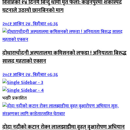
विवाहको १४ दिनमै बिन्दु धामी मृत फेला: कञ्चनपुरमा शंकास्पद
घटनाले उठायो छानबिनको माग
२०८१ आश्विन २४, बिहीबार ०६:३६
दोधाराचाँदनी अस्पतालमा कमिसनको लफडा ! अनियतता बिरुद्ध
सासद महताको एक्सन
२०८१ आश्विन २४, बिहीबार ०६:३६
भर्खरै प्रकाशित
दोदा नदीको कटान रोक्न लालझाडीमा वृहत् वृक्षारोपण अभियान