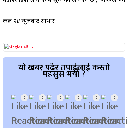
।
कल २४ न्युजबाट साभार
यो खबर पढेर तपाईलाई कस्तो
महसुस भयो ?
Array
0
0
0
0
0
0