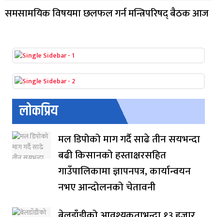
समसामयिक विषयमा छलफल गर्न मन्त्रिपरिषद् बैठक आज
लोकप्रिय
मल डिपोको माग गर्दै साढे तीन सयभन्दा
बढी किसानको हस्ताक्षरसहित
गाउँपालिकामा ज्ञापनपत्र, कार्यान्वयन
नभए आन्दोलनको चेतावनी
बेलडाँडीको आवश्यकताभन्दा १३ हजार