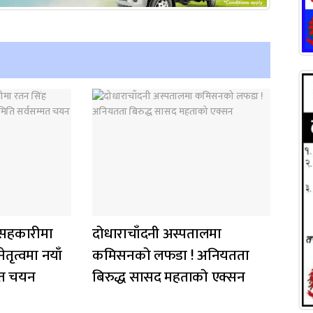
ीय सहकारीमा
दोधाराचाँदनी अस्पतालमा
तृत्वमा नयाँ
कमिसनको लफडा ! अनियतता
मत चयन
बिरुद्ध सासद महताको एक्सन