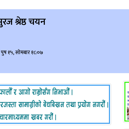
सुरज श्रेष्ठ चयन
 पुष १५, सोमबार १८:०७