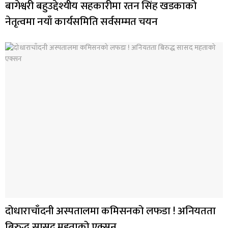
बागेश्वरी बहुउद्देश्यीय सहकारीमा रतन सिंह खडकाको
नेतृत्वमा नयाँ कार्यसमिति सर्वसम्मत चयन
दोधाराचाँदनी अस्पतालमा कमिसनको लफडा ! अनियतता
बिरुद्ध सासद महताको एक्सन