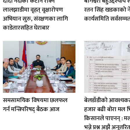
दोदा नदीको कटान रोक्न
बागेश्वरी बहुउद्देश्यी
लालझाडीमा वृहत् वृक्षारोपण
रतन सिंह खडकाको नेत
अभियान सुरु, संरक्षणका लागि
कार्यसमिति सर्वसम्
काडेतारसहित घेराबार
समसामयिक विषयमा छलफल
बेलडाँडीको आवश्यकत
गर्न मन्त्रिपरिषद् बैठक आज
हजार बढी बोरा मल भित
किसानले पाएनन् : म
भन्ने प्रश्न अझै अनुत्तरि