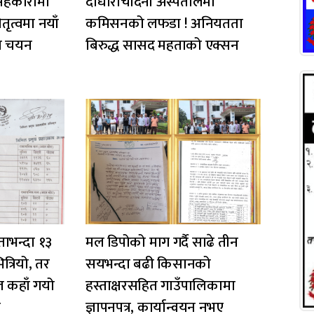
य सहकारीमा
दोधाराचाँदनी अस्पतालमा
ृत्वमा नयाँ
कमिसनको लफडा ! अनियतता
मत चयन
बिरुद्ध सासद महताको एक्सन
ाभन्दा १३
मल डिपोको माग गर्दै साढे तीन
्रियो, तर
सयभन्दा बढी किसानको
ल कहाँ गयो
हस्ताक्षरसहित गाउँपालिकामा
त
ज्ञापनपत्र, कार्यान्वयन नभए