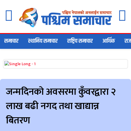
समाचार
स्थानिय समाचार
राष्ट्रिय समाचार
आर्थिक
राज
जन्मदिनको अवसरमा कुँवरद्वारा २
लाख बढी नगद तथा खाद्यान्न
बितरण