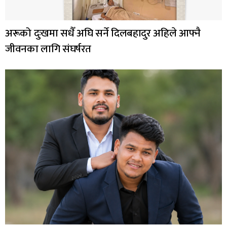
अरूको दुःखमा सधैँ अघि सर्ने दिलबहादुर अहिले आफ्नै
जीवनका लागि संघर्षरत