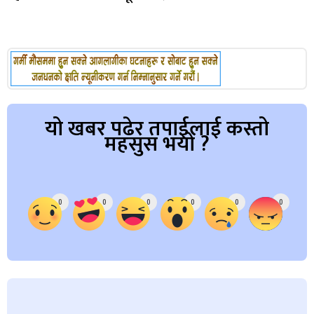
यो खबर पढेर तपाईलाई कस्तो
महसुस भयो ?
Array
0
0
0
0
0
0