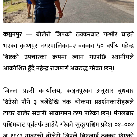
कञ्चनपुर —
बोलेरो जिपको ठक्करबाट गम्भीर घाइते
भएका कृष्णपुर नगरपालिका–२ वंकका ५० वर्षीय महेन्द्र
बिष्टको उपचारका क्रममा ज्यान गएपछि स्थानीयले
आक्रोशित हुँदै महेन्द्र राजमार्ग अवरुद्ध गरेका छन्।
जिल्ला प्रहरी कार्यालय, कञ्चनपुरका अनुसार बुधबार
दिउँसो पौने ३ बजेदेखि वंक चोकमा प्रदर्शनकारीहरूले
टायर बालेर सवारी आवागमन ठप्प पारेका छन्। मंगलबार
पश्चिमबाट पूर्वतर्फ आउँदै गरेको सुदूरपश्चिम प्रदेश ०१–००१
ज १६८३ नम्बरको बोलेरो जिपले बिष्टलाई ठक्कर दिएको