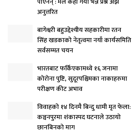
पाएनन् : मल कहाँ गयो भन्ने प्रश्न अझै
अनुत्तरित
बागेश्वरी बहुउद्देश्यीय सहकारीमा रतन
सिंह खडकाको नेतृत्वमा नयाँ कार्यसमिति
सर्वसम्मत चयन
भारतबाट फर्किएकामध्ये १६ जनामा
कोरोना पुष्टि, सुदूरपश्चिमका नाकाहरुमा
परीक्षण कीट अभाव
विवाहको १४ दिनमै बिन्दु धामी मृत फेला:
कञ्चनपुरमा शंकास्पद घटनाले उठायो
छानबिनको माग