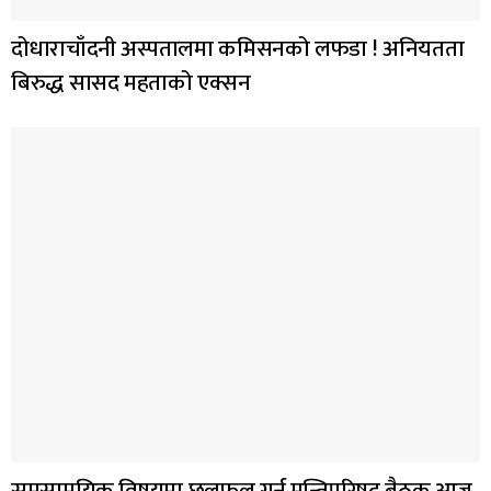
दोधाराचाँदनी अस्पतालमा कमिसनको लफडा ! अनियतता
बिरुद्ध सासद महताको एक्सन
समसामयिक विषयमा छलफल गर्न मन्त्रिपरिषद् बैठक आज