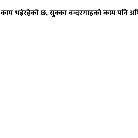
 काम भईरहेको छ, सुक्का बन्दरगाहकोे काम पनि अघ