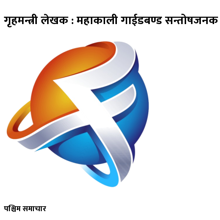
गृहमन्त्री लेखक : महाकाली गाईडबण्ड सन्तोषजनक
पश्चिम समाचार