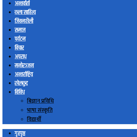
अन्तर्वार्ता
कला साहित्य
जिवनशैली
समाज
पर्यटन
विचार
अपराध
मनोरञ्जन
अन्तर्राष्ट्रिय
खेलकुद
विविध
बिज्ञान प्रविधि
भाषा संस्कृति
विद्यार्थी
गृहपृष्ठ