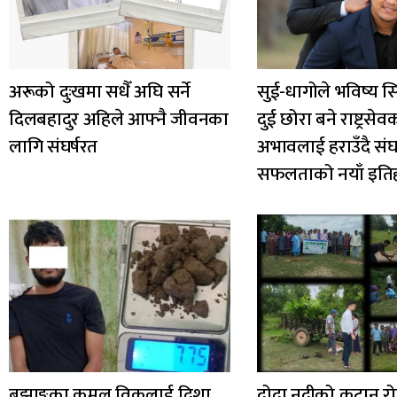
अरूको दुःखमा सधैँ अघि सर्ने
सुई-धागोले भविष्य स
दिलबहादुर अहिले आफ्नै जीवनका
दुई छोरा बने राष्ट्रसेव
लागि संघर्षरत
अभावलाई हराउँदै संघर्
सफलताको नयाँ इति
बझाङ्गका कमल विकलाई दिशा
दोदा नदीको कटान रो