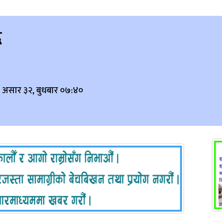
ि
 असार ३२, बुधबार ०७:४०