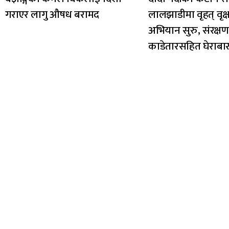
गराएर लागु औषध बरामद
लालझाडीमा वृहत् वृक
अभियान सुरु, संरक्ष
काडेतारसहित घेराबा