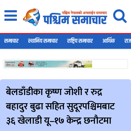
समाचार
स्थानिय समाचार
राष्ट्रिय समाचार
आर्थिक
राज
बेलडाँडीका कृष्ण जोशी र रुद्र
बहादुर बुढा सहित सुदूरपश्चिमबाट
३६ खेलाडी यू–१७ केन्द्र छनौटमा