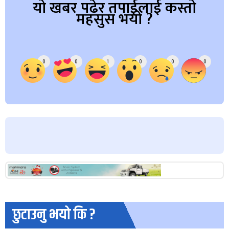
यो खबर पढेर तपाईलाई कस्तो
महसुस भयो ?
Array
0
0
1
0
0
0
छुटाउनु भयो कि ?