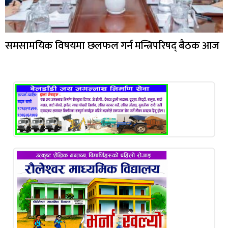
समसामयिक विषयमा छलफल गर्न मन्त्रिपरिषद् बैठक आज