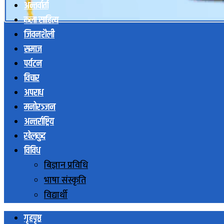
अन्तर्वार्ता
कला साहित्य
जिवनशैली
समाज
पर्यटन
विचार
अपराध
मनोरञ्जन
अन्तर्राष्ट्रिय
खेलकुद
विविध
बिज्ञान प्रविधि
भाषा संस्कृति
विद्यार्थी
गृहपृष्ठ