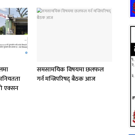
ालमा
समसामयिक विषयमा छलफल
अनियतता
गर्न मन्त्रिपरिषद् बैठक आज
ो एक्सन