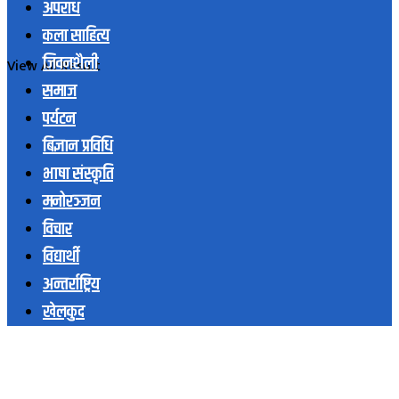
अपराध
कला साहित्य
जिवनशैली
View All Result
समाज
पर्यटन
बिज्ञान प्रविधि
भाषा संस्कृति
मनोरञ्जन
विचार
विद्यार्थी
अन्तर्राष्ट्रिय
खेलकुद