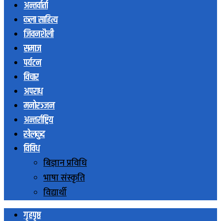
अन्तर्वार्ता
कला साहित्य
जिवनशैली
समाज
पर्यटन
विचार
अपराध
मनोरञ्जन
अन्तर्राष्ट्रिय
खेलकुद
विविध
बिज्ञान प्रविधि
भाषा संस्कृति
विद्यार्थी
गृहपृष्ठ