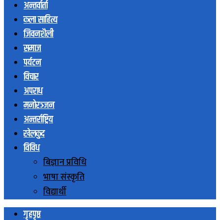
अन्तर्वार्ता
कला साहित्य
जिवनशैली
समाज
पर्यटन
विचार
अपराध
मनोरञ्जन
अन्तर्राष्ट्रिय
खेलकुद
विविध
बिज्ञान प्रविधि
भाषा संस्कृति
विद्यार्थी
गृहपृष्ठ