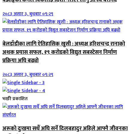
२०८३ असार ३, बुधबार ०९:२९
बेलडाँडीका लागि ऐतिहासिक खुसी : अध्यक्ष हरिशचन्द्र रानाको
अथक प्रयास सफल, १९ करोडको विद्युत सबस्टेसन निर्माण
प्रक्रिया अघि बढ्यो
२०८३ असार ३, बुधबार ०९:२९
भर्खरै प्रकाशित
अरूको दुःखमा सधैँ अघि सर्ने दिलबहादुर अहिले आफ्नै जीवनका