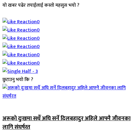
यो खबर पढेर तपाईलाई कस्तो महसुस भयो ?
Array
0
0
0
0
0
0
छुटाउनु भयो कि ?
जिवनशैली
अरूको दुःखमा सधैँ अघि सर्ने दिलबहादुर अहिले आफ्नै जीवनका
लागि संघर्षरत