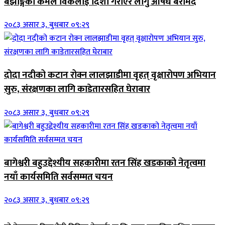
बझाङ्गका कमल विकलाई दिशा गराएर लागु औषध बरामद
२०८३ असार ३, बुधबार ०९:२९
दोदा नदीको कटान रोक्न लालझाडीमा वृहत् वृक्षारोपण अभियान
सुरु, संरक्षणका लागि काडेतारसहित घेराबार
२०८३ असार ३, बुधबार ०९:२९
बागेश्वरी बहुउद्देश्यीय सहकारीमा रतन सिंह खडकाको नेतृत्वमा
नयाँ कार्यसमिति सर्वसम्मत चयन
२०८३ असार ३, बुधबार ०९:२९