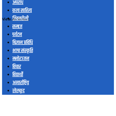
अपराध
कला साहित्य
जिवनशैली
View All Result
समाज
पर्यटन
बिज्ञान प्रविधि
भाषा संस्कृति
मनोरञ्जन
विचार
विद्यार्थी
अन्तर्राष्ट्रिय
खेलकुद