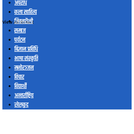
अपराध
कला साहित्य
जिवनशैली
View All Result
समाज
पर्यटन
बिज्ञान प्रविधि
भाषा संस्कृति
मनोरञ्जन
विचार
विद्यार्थी
अन्तर्राष्ट्रिय
खेलकुद