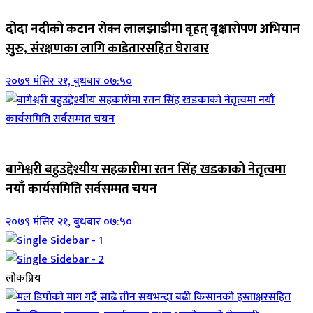
दोदा नदीको कटान रोक्न लालझाडीमा वृहत् वृक्षारोपण अभियान
सुरु, संरक्षणका लागि काडेतारसहित घेराबार
२०७९ मंसिर २१, बुधबार ०७:५०
जिवनशैली
बागेश्वरी बहुउद्देश्यीय सहकारीमा रतन सिंह खडकाको नेतृत्वमा
नयाँ कार्यसमिति सर्वसम्मत चयन
२०७९ मंसिर २१, बुधबार ०७:५०
लोकप्रिय