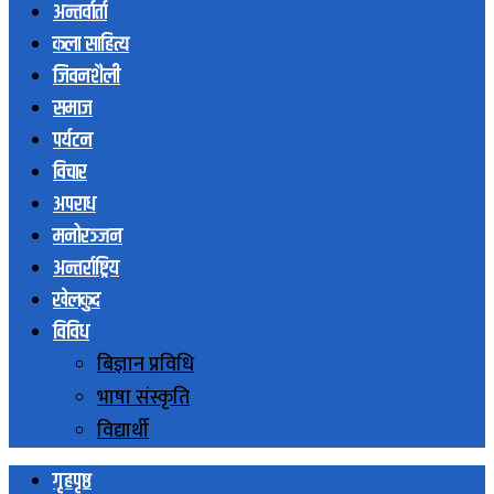
अन्तर्वार्ता
कला साहित्य
जिवनशैली
समाज
पर्यटन
विचार
अपराध
मनोरञ्जन
अन्तर्राष्ट्रिय
खेलकुद
विविध
बिज्ञान प्रविधि
भाषा संस्कृति
विद्यार्थी
गृहपृष्ठ