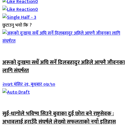
0
0
छुटाउनु भयो कि ?
जिवनशैली
अरूको दुःखमा सधैँ अघि सर्ने दिलबहादुर अहिले आफ्नै जीवनका
लागि संघर्षरत
२०७९ मंसिर २१, बुधबार ०७:५०
जिवनशैली
सुई-धागोले भविष्य सिउने बुवाका दुई छोरा बने राष्ट्रसेवक :
अभावलाई हराउँदै संघर्षले लेख्यो सफलताको नयाँ इतिहास