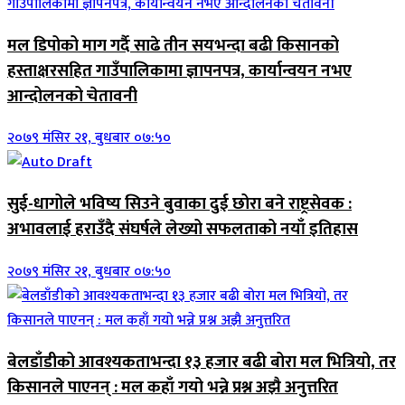
मल डिपोको माग गर्दै साढे तीन सयभन्दा बढी किसानको
हस्ताक्षरसहित गाउँपालिकामा ज्ञापनपत्र, कार्यान्वयन नभए
आन्दोलनको चेतावनी
२०७९ मंसिर २१, बुधबार ०७:५०
सुई-धागोले भविष्य सिउने बुवाका दुई छोरा बने राष्ट्रसेवक :
अभावलाई हराउँदै संघर्षले लेख्यो सफलताको नयाँ इतिहास
२०७९ मंसिर २१, बुधबार ०७:५०
बेलडाँडीको आवश्यकताभन्दा १३ हजार बढी बोरा मल भित्रियो, तर
किसानले पाएनन् : मल कहाँ गयो भन्ने प्रश्न अझै अनुत्तरित