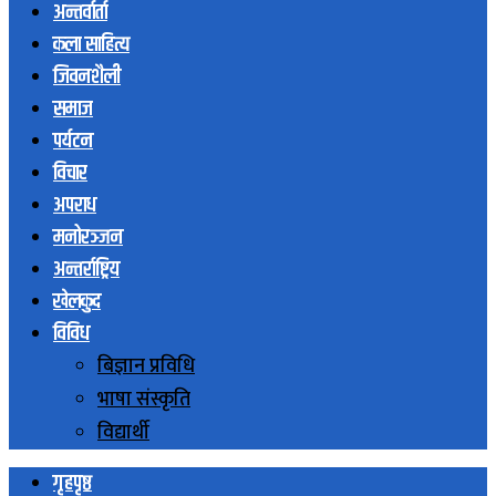
अन्तर्वार्ता
कला साहित्य
जिवनशैली
समाज
पर्यटन
विचार
अपराध
मनोरञ्जन
अन्तर्राष्ट्रिय
खेलकुद
विविध
बिज्ञान प्रविधि
भाषा संस्कृति
विद्यार्थी
गृहपृष्ठ