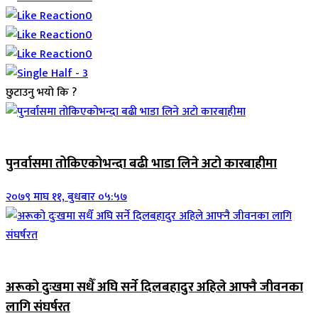
0
0
0
छुटाउनु भयो कि ?
जिवनशैली
पुनर्वासमा तोकिएकोभन्दा बढी भाडा लिने अटो कारबाहीमा
२०७९ माघ ११, बुधबार ०५:५७
जिवनशैली
अरूको दुःखमा सधैँ अघि सर्ने दिलबहादुर अहिले आफ्नै जीवनका
लागि संघर्षरत