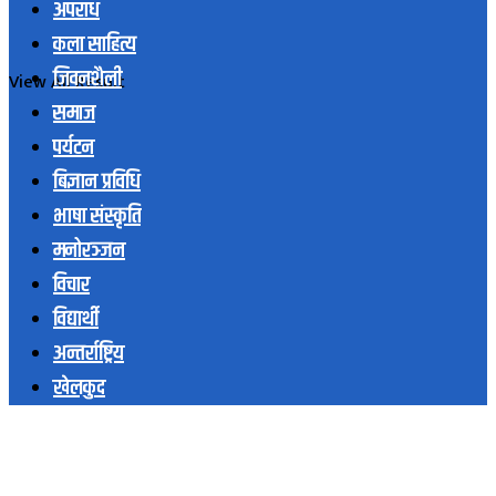
अपराध
कला साहित्य
जिवनशैली
View All Result
समाज
पर्यटन
बिज्ञान प्रविधि
भाषा संस्कृति
मनोरञ्जन
विचार
विद्यार्थी
अन्तर्राष्ट्रिय
खेलकुद