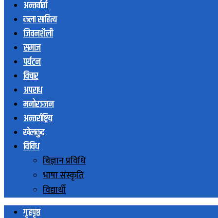
अन्तर्वार्ता
कला साहित्य
जिवनशैली
समाज
पर्यटन
विचार
अपराध
मनोरञ्जन
अन्तर्राष्ट्रिय
खेलकुद
विविध
बिज्ञान प्रविधि
भाषा संस्कृति
विद्यार्थी
गृहपृष्ठ