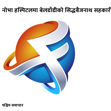
नोभा हस्पिटलमा बेलडाँडीको सिद्धबैजनाथ सहकारीक
पश्चिम समाचार