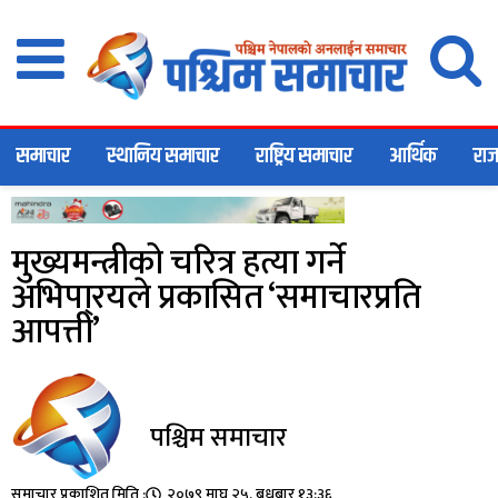
समाचार
स्थानिय समाचार
राष्ट्रिय समाचार
आर्थिक
राज
मुख्यमन्त्रीको चरित्र हत्या गर्ने
अभिपा्रयले प्रकासित ‘समाचारप्रति
आपत्ती’
पश्चिम समाचार
समाचार प्रकाशित मिति :
२०७९ माघ २५, बुधबार १३:३६