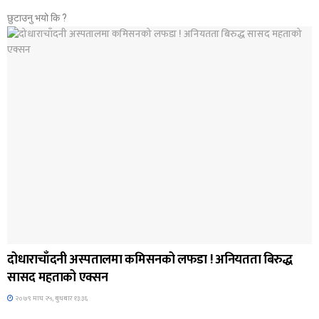
छुटाउनु भयो कि ?
जिवनशैली
दोधाराचाँदनी अस्पतालमा कमिसनको लफडा ! अनियतता बिरुद्ध
सासद महताको एक्सन
२०७९ माघ २५, बुधबार १३:३६