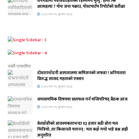
धनगढीमा नवविवाहिताको रहस्यमय मृत्यु : हत्या कि
आत्महत्या ? पाँच जना पक्राउ, पोस्टमार्टम रिपोर्टको प्रतीक्षा
२०७९ माघ २५, बुधबार १३:३६
भर्खरै प्रकाशित
दोधाराचाँदनी अस्पतालमा कमिसनको लफडा ! अनियतता
बिरुद्ध सासद महताको एक्सन
२०७९ माघ २५, बुधबार १३:३६
समसामयिक विषयमा छलफल गर्न मन्त्रिपरिषद् बैठक आज
२०७९ माघ २५, बुधबार १३:३६
बेलडाँडीको आवश्यकताभन्दा १३ हजार बढी बोरा मल
भित्रियो, तर किसानले पाएनन् : मल कहाँ गयो भन्ने प्रश्न अझै
अनुत्तरित