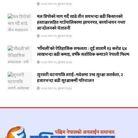
२०७९ माघ २५, बुधबार १३:३६
मल डिपोको माग गर्दै साढे तीन सयभन्दा बढी किसानको
हस्ताक्षरसहित गाउँपालिकामा ज्ञापनपत्र, कार्यान्वयन नभए
आन्दोलनको चेतावनी
२०७९ माघ २५, बुधबार १३:३६
‘गौँथली’को ऐतिहासिक सफलता : दुई सातामै १३ करोड ६४
लाखभन्दा बढी कमाइ, वर्षकै सर्वाधिक कमाउने नेपाली फिल्म
२०७९ माघ २५, बुधबार १३:३६
सुनसरी घटनापछि तराई–मधेशमा उच्च सुरक्षा सतर्कता, २
हजारभन्दा बढी सुरक्षाकर्मी परिचालन
२०७९ माघ २५, बुधबार १३:३६