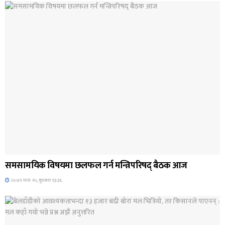
ब्यानर समाचार
समसामयिक विषयमा छलफल गर्न मन्त्रिपरिषद् बैठक आज
२०७९ माघ २५, बुधबार १३:३६