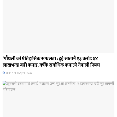
आर्थिक
‘गौँथली’को ऐतिहासिक सफलता : दुई सातामै १३ करोड ६४
लाखभन्दा बढी कमाइ, वर्षकै सर्वाधिक कमाउने नेपाली फिल्म
२०७९ माघ २५, बुधबार १३:३६