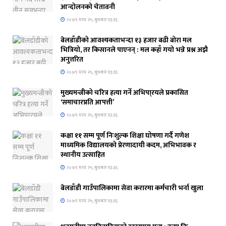
आन्दोलनको चेतावनी
२०७९ माघ २५, बुधबार १३:३६
बेलडाँडीको आवश्यकताभन्दा १३ हजार बढी बोरा मल
भित्रियो, तर किसानले पाएनन् : मल कहाँ गयो भन्ने प्रश्न अझै
अनुत्तरित
२०७९ माघ २५, बुधबार १३:३६
मुख्यमन्त्रीको चरित्र हत्या गर्ने अभिपा्रयले प्रकासित
‘समाचारप्रति आपत्ती’
२०७९ माघ २५, बुधबार १३:३६
कक्षा ११ सम्म पूर्ण निःशुल्क शिक्षा घोषणा गर्दै गणेश
माध्यमिक विद्यालयको प्रेरणादायी कदम, अभिभावक र
स्थानीय उत्साहित
२०७९ माघ २५, बुधबार १३:३६
बेलडाँडी गाउँपालिकामा सेवा करारमा कर्मचारी भर्ना खुला
२०७९ माघ २५, बुधबार १३:३६