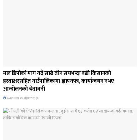
जिवनशैली
मल डिपोको माग गर्दै साढे तीन सयभन्दा बढी किसानको
हस्ताक्षरसहित गाउँपालिकामा ज्ञापनपत्र, कार्यान्वयन नभए
आन्दोलनको चेतावनी
२०७९ माघ २५, बुधबार १३:३६