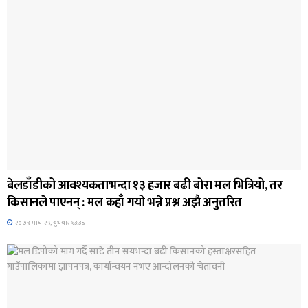
जिवनशैली
बेलडाँडीको आवश्यकताभन्दा १३ हजार बढी बोरा मल भित्रियो, तर
किसानले पाएनन् : मल कहाँ गयो भन्ने प्रश्न अझै अनुत्तरित
२०७९ माघ २५, बुधबार १३:३६