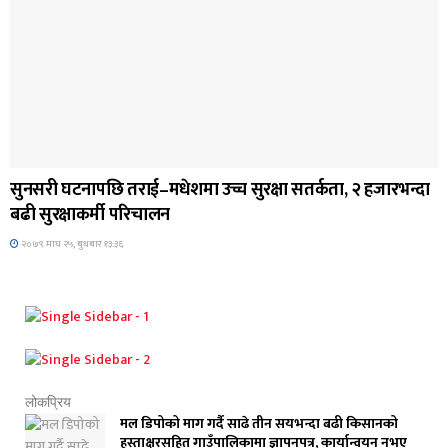
जिवनशैली
सुनसरी घटनापछि तराई–मधेशमा उच्च सुरक्षा सतर्कता, २ हजारभन्दा
बढी सुरक्षाकर्मी परिचालन
२०७९ माघ २५, बुधबार १३:३६
लोकप्रिय
मल डिपोको माग गर्दै साढे तीन सयभन्दा बढी किसानको
हस्ताक्षरसहित गाउँपालिकामा ज्ञापनपत्र, कार्यान्वयन नभए