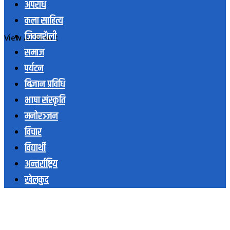
अपराध
कला साहित्य
जिवनशैली
View All Result
समाज
पर्यटन
बिज्ञान प्रविधि
भाषा संस्कृति
मनोरञ्जन
विचार
विद्यार्थी
अन्तर्राष्ट्रिय
खेलकुद