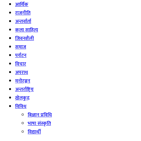
आर्थिक
राजनीति
अन्तर्वार्ता
कला साहित्य
जिवनशैली
समाज
पर्यटन
विचार
अपराध
मनोरञ्जन
अन्तर्राष्ट्रिय
खेलकुद
विविध
बिज्ञान प्रविधि
भाषा संस्कृति
विद्यार्थी