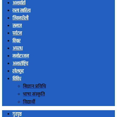
अन्तर्वार्ता
कला साहित्य
जिवनशैली
समाज
पर्यटन
विचार
अपराध
मनोरञ्जन
अन्तर्राष्ट्रिय
खेलकुद
विविध
बिज्ञान प्रविधि
भाषा संस्कृति
विद्यार्थी
गृहपृष्ठ