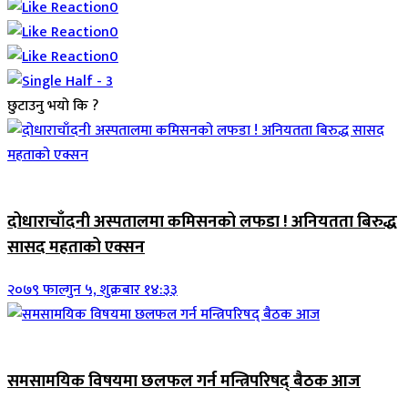
0
0
0
छुटाउनु भयो कि ?
जिवनशैली
दोधाराचाँदनी अस्पतालमा कमिसनको लफडा ! अनियतता बिरुद्ध
सासद महताको एक्सन
२०७९ फाल्गुन ५, शुक्रबार १४:३३
ब्यानर समाचार
समसामयिक विषयमा छलफल गर्न मन्त्रिपरिषद् बैठक आज