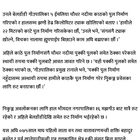
उनले बेलडाँडी गाँउपालिका ५ ईमलिया चौधर नदीमा काठको पुल निर्माण
गरिएको र हालसम्म झण्डै डेढ किलोमिटर ट्याक खोलिएको बताए । ‘हामीले
२२ मिटरको काटे पुल निर्माण गरिसकेका छौँ, ‘उनले भने, ‘संगसंगै ट्याक
खोल्ने, विचका नालामा ह्युपपाईप बिछाउने काम अघि बढाएका छौँ ।’
अहिले काठे पुल निर्माणसंगै चौधर नदीमा पुक्की पुलको समेत ठेक्का परेकाले
स्थायी रुपमा पक्की पुलबाटै आवत जावत गरिने छ । ‘यहाँ पक्की पुलको समेत
ठेक्का भएको छ, ‘गाँउपालिका प्रमुख रानाले भने, ‘पक्की पुल निर्माण
नहुँदासम्म अस्थायी रुपमा हामीले काठकै पुल निर्माण गरेर निुकञ्ज प्रवेसका
लागि रुट बनाएका छौँ ।’
निकुञ्ज अवलोकनका लागि हाल भीमदत्त नगरपालिका १६ मझगाँउ बाट मात्रै रुट
रहेको र अहिले बेलडाँडीदेखि समेत रुट निर्माण भईरहेको छ ।
यस अघि ०७५साल माघ पहिलो साता वन तथा वातावरणमन्त्री शक्ति बहादुर
बस्नेत र पुर्व खानेपानीमन्त्री एव तत्तकालिन क्षेत्र १की संसद बिना मगरले