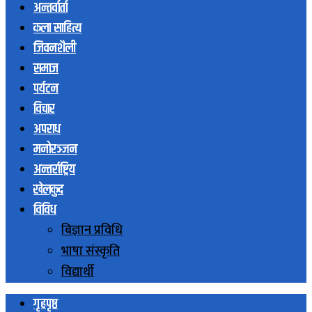
अन्तर्वार्ता
कला साहित्य
जिवनशैली
समाज
पर्यटन
विचार
अपराध
मनोरञ्जन
अन्तर्राष्ट्रिय
खेलकुद
विविध
बिज्ञान प्रविधि
भाषा संस्कृति
विद्यार्थी
गृहपृष्ठ