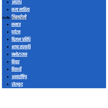
अपराध
कला साहित्य
जिवनशैली
View All Result
समाज
पर्यटन
बिज्ञान प्रविधि
भाषा संस्कृति
मनोरञ्जन
विचार
विद्यार्थी
अन्तर्राष्ट्रिय
खेलकुद