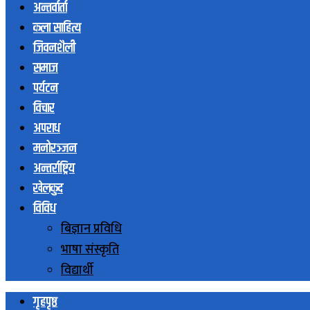
अन्तर्वार्ता
कला साहित्य
जिवनशैली
समाज
पर्यटन
विचार
अपराध
मनोरञ्जन
अन्तर्राष्ट्रिय
खेलकुद
विविध
बिज्ञान प्रविधि
भाषा संस्कृति
विद्यार्थी
गृहपृष्ठ