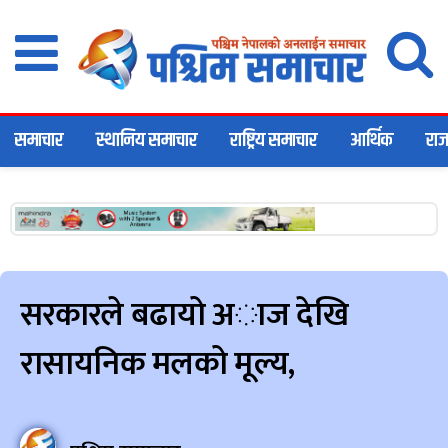
समाचार
स्थानिय समाचार
राष्ट्रिय समाचार
आर्थिक
राज
सरकारले बढायो अाज देखि
रासायनिक मलको मूल्य,