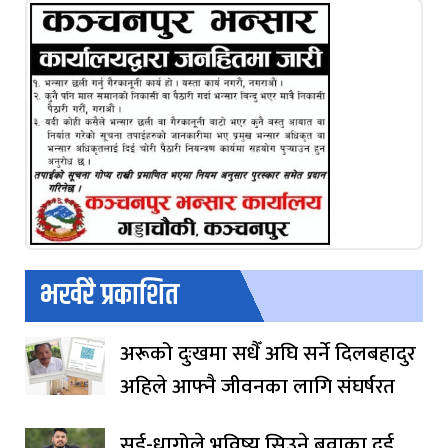
भर्खरै प्रकाशित
अरूको दुःखमा सधैँ अघि सर्ने दिलबहादुर
अहिले आफ्नै जीवनका लागि संघर्षरत
सुई-धागोले भविष्य सिउने बुवाका दुई