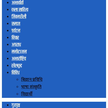
अन्तर्वार्ता
कला साहित्य
जिवनशैली
समाज
पर्यटन
विचार
अपराध
मनोरञ्जन
अन्तर्राष्ट्रिय
खेलकुद
विविध
बिज्ञान प्रविधि
भाषा संस्कृति
विद्यार्थी
गृहपृष्ठ