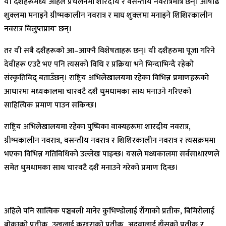
यी दशैंहरूमध्ये अहिले प्रचलनमा शारदीय र वसन्तीय नवरात्रमात्र छन्। आषाढ
शुक्लमा मनाइने ग्रीष्मकालीन नवरात्र र माघ शुक्लमा मनाइने शिशिरकालीन
नवरात्र विलुप्तप्रायः छन्।
तर यी सबै दशैंहरूको आ–आफ्नै विशेषताहरू छन्। यी दशैंहरुमा पूजा गरिने
देवीहरू एउटै भए पनि त्यसको विधि र प्रक्रिया भने भिन्दाभिन्दै रहेको
संस्कृतिविद् बताउँछन्। राष्ट्रिय अभिलेखालयमा रहेका विभिन्न प्रमाणहरूको
आधारमा मध्यकालमा चारवटै दशैं धुमधामका साथ मनाउने गरिएको
साहित्यिक प्रमाण पाउन सकिन्छ।
राष्ट्रिय अभिलेखालयमा रहेका पुष्पिका वाक्यहरूमा शारदीय नवरात्र,
ग्रीष्मकालीन नवरात्र, वसन्तीय नवरात्र र शिशिरकालीन नवरात्र र त्यसक्रममा
भएका विभिन्न गतिविधिको उल्लेख पाइन्छ। यसले मध्यकालमा सर्वसाधारणले
समेत धुमधामका साथ चारवटै दशैं मनाउने गरेको प्रमाण दिन्छ।
अहिले पनि सात्विक पञ्चबली मानेर कुभिण्डोलाई राँगाको प्रतीक, बिमिरोलाई
बोकाको प्रतीक, उखुलाई कुखुराको प्रतीक, अदुवालाई हाँसको प्रतीक र