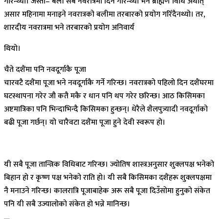
गरिन्थ्यो। जस्तो– बली सबै नवरात्रमा दिने गरिन्थ्यो भने ब्राह्मण विधि अर्थात्
असार महिनामा मनाइने नवरात्रको बलीमा तरबारको प्रयोग गरिँदैनथ्यो। तर,
शारदीय नवरात्रमा भने तरबारको प्रयोग अनिवार्य
थियो।
चैते दशैंमा पनि नवदूर्गाकै पूजा
चारवटै दशैंमा पूजा भने नवदूर्गाकै गर्ने गरिन्छ। नवरात्रको पहिलो दिन दशैंघरमा
घटस्थापना गरेर जौ कतै मकै र धान पनि थप गरेर छरिन्छ। आठ किसिमका
अष्टमात्रिका पनि भिन्दाभिन्दै किसिमका हुन्छन्। धेरैले शैलपुत्र्यादी नवदूर्गाको
बढी पूजा गर्छन्। यो चारैवटा दशैंमा पूजा हुने देवी स्वरूप हो।
यी सबै पूजा तान्त्रिक विधिबाट गरिन्छ। ज्योतिष शास्त्रअनुसार शुक्लपक्ष भनेको
बिहान हो र कृष्ण पक्ष भनेको राति हो। यी सबै किसिमका दशैंहरू शुक्लपक्षमा
नै मनाउने गरिन्छ। कालरात्रि पूजाबाहेक अरू सबै पूजा दिउँसोमा हुनुको संकेत
पनि यी सबै उज्यालोको संकेत हो भन्ने मानिन्छ।