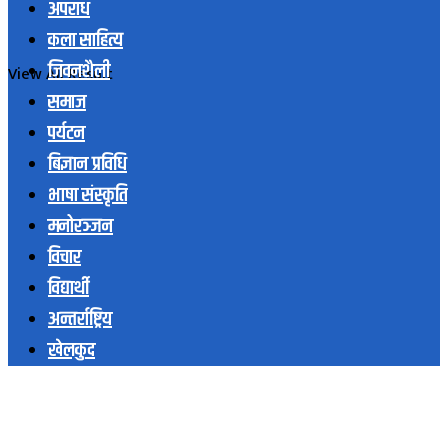
अपराध
कला साहित्य
जिवनशैली
View All Result
समाज
पर्यटन
बिज्ञान प्रविधि
भाषा संस्कृति
मनोरञ्जन
विचार
विद्यार्थी
अन्तर्राष्ट्रिय
खेलकुद