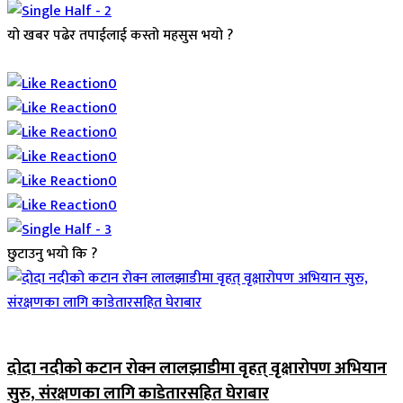
यो खबर पढेर तपाईलाई कस्तो महसुस भयो ?
Array
0
0
0
0
0
0
छुटाउनु भयो कि ?
जिवनशैली
दोदा नदीको कटान रोक्न लालझाडीमा वृहत् वृक्षारोपण अभियान
सुरु, संरक्षणका लागि काडेतारसहित घेराबार