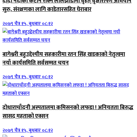
दोदा नदीको कटान रोक्न लालझाडीमा वृहत् वृक्षारोपण अभियान
सुरु, संरक्षणका लागि काडेतारसहित घेराबार
२०७९ चैत्र १५, बुधबार ०८:१२
बागेश्वरी बहुउद्देश्यीय सहकारीमा रतन सिंह खडकाको नेतृत्वमा
नयाँ कार्यसमिति सर्वसम्मत चयन
२०७९ चैत्र १५, बुधबार ०८:१२
दोधाराचाँदनी अस्पतालमा कमिसनको लफडा ! अनियतता बिरुद्ध
सासद महताको एक्सन
२०७९ चैत्र १५, बुधबार ०८:१२