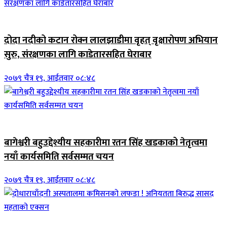
जिवनशैली
दोदा नदीको कटान रोक्न लालझाडीमा वृहत् वृक्षारोपण अभियान
सुरु, संरक्षणका लागि काडेतारसहित घेराबार
२०७९ चैत्र १९, आईतवार ०८:४८
जिवनशैली
बागेश्वरी बहुउद्देश्यीय सहकारीमा रतन सिंह खडकाको नेतृत्वमा
नयाँ कार्यसमिति सर्वसम्मत चयन
२०७९ चैत्र १९, आईतवार ०८:४८
जिवनशैली