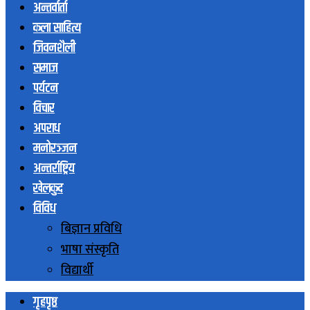
अन्तर्वार्ता
कला साहित्य
जिवनशैली
समाज
पर्यटन
विचार
अपराध
मनोरञ्जन
अन्तर्राष्ट्रिय
खेलकुद
विविध
बिज्ञान प्रविधि
भाषा संस्कृति
विद्यार्थी
गृहपृष्ठ