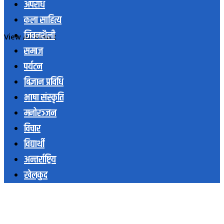
अपराध
कला साहित्य
जिवनशैली
View All Result
समाज
पर्यटन
बिज्ञान प्रविधि
भाषा संस्कृति
मनोरञ्जन
विचार
विद्यार्थी
अन्तर्राष्ट्रिय
खेलकुद