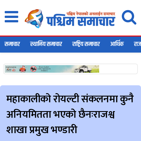
समाचार
स्थानिय समाचार
राष्ट्रिय समाचार
आर्थिक
राज
महाकालीको रोयल्टी संकलनमा कुनै
अनियमितता भएको छैनःराजश्व
शाखा प्रमुख भण्डारी