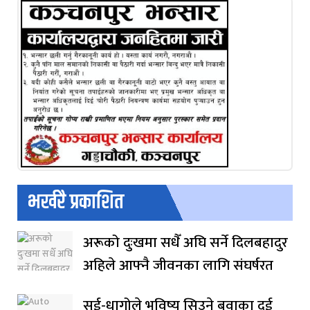
भर्खरै प्रकाशित
अरूको दुःखमा सधैँ अघि सर्ने दिलबहादुर
अहिले आफ्नै जीवनका लागि संघर्षरत
सुई-धागोले भविष्य सिउने बुवाका दुई