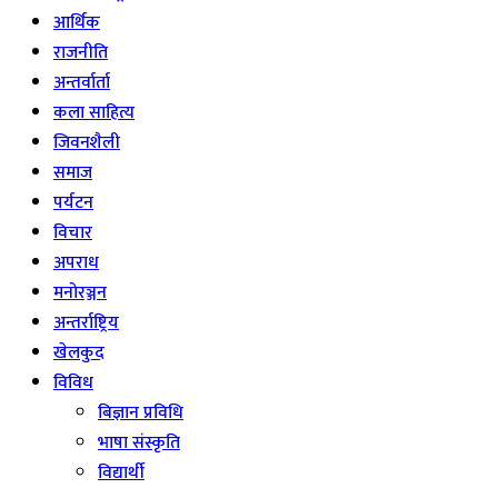
आर्थिक
राजनीति
अन्तर्वार्ता
कला साहित्य
जिवनशैली
समाज
पर्यटन
विचार
अपराध
मनोरञ्जन
अन्तर्राष्ट्रिय
खेलकुद
विविध
बिज्ञान प्रविधि
भाषा संस्कृति
विद्यार्थी