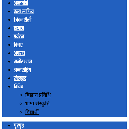
अन्तर्वार्ता
कला साहित्य
जिवनशैली
समाज
पर्यटन
विचार
अपराध
मनोरञ्जन
अन्तर्राष्ट्रिय
खेलकुद
विविध
बिज्ञान प्रविधि
भाषा संस्कृति
विद्यार्थी
गृहपृष्ठ