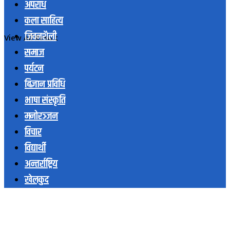
अपराध
कला साहित्य
जिवनशैली
View All Result
समाज
पर्यटन
बिज्ञान प्रविधि
भाषा संस्कृति
मनोरञ्जन
विचार
विद्यार्थी
अन्तर्राष्ट्रिय
खेलकुद