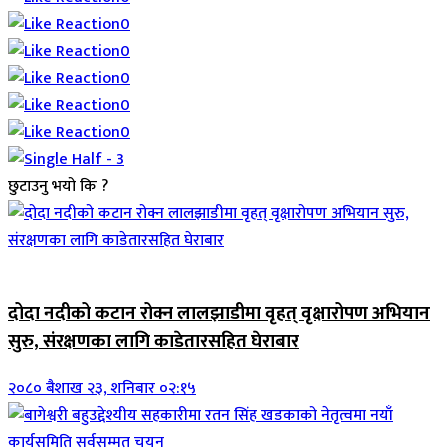
0
0
0
0
0
छुटाउनु भयो कि ?
जिवनशैली
दोदा नदीको कटान रोक्न लालझाडीमा वृहत् वृक्षारोपण अभियान
सुरु, संरक्षणका लागि काडेतारसहित घेराबार
२०८० बैशाख २३, शनिबार ०२:१५