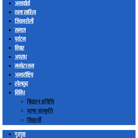
अन्तर्वार्ता
कला साहित्य
जिवनशैली
समाज
पर्यटन
विचार
अपराध
मनोरञ्जन
अन्तर्राष्ट्रिय
खेलकुद
विविध
बिज्ञान प्रविधि
भाषा संस्कृति
विद्यार्थी
गृहपृष्ठ