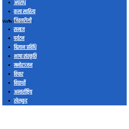
अपराध
कला साहित्य
जिवनशैली
View All Result
समाज
पर्यटन
बिज्ञान प्रविधि
भाषा संस्कृति
मनोरञ्जन
विचार
विद्यार्थी
अन्तर्राष्ट्रिय
खेलकुद