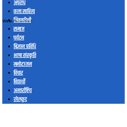
अपराध
कला साहित्य
जिवनशैली
View All Result
समाज
पर्यटन
बिज्ञान प्रविधि
भाषा संस्कृति
मनोरञ्जन
विचार
विद्यार्थी
अन्तर्राष्ट्रिय
खेलकुद