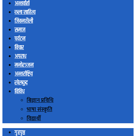
अन्तर्वार्ता
कला साहित्य
जिवनशैली
समाज
पर्यटन
विचार
अपराध
मनोरञ्जन
अन्तर्राष्ट्रिय
खेलकुद
विविध
बिज्ञान प्रविधि
भाषा संस्कृति
विद्यार्थी
गृहपृष्ठ