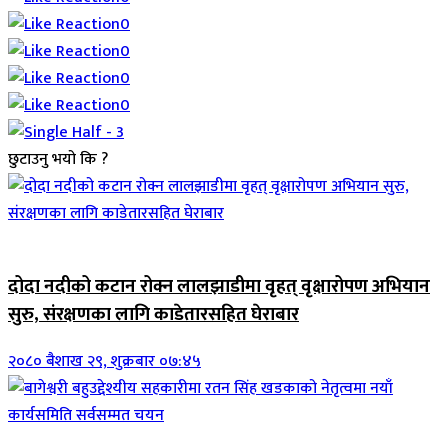
0
0
0
0
छुटाउनु भयो कि ?
जिवनशैली
दोदा नदीको कटान रोक्न लालझाडीमा वृहत् वृक्षारोपण अभियान
सुरु, संरक्षणका लागि काडेतारसहित घेराबार
२०८० बैशाख २९, शुक्रबार ०७:४५
जिवनशैली