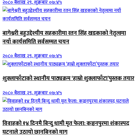
२०८० बैशाख २९, शुक्रबार ०७:४५
बागेश्वरी बहुउद्देश्यीय सहकारीमा रतन सिंह खडकाको नेतृत्वमा
नयाँ कार्यसमिति सर्वसम्मत चयन
२०८० बैशाख २९, शुक्रबार ०७:४५
शुक्लाफाँटाको स्थानीय पाठ्यक्रम ‘हाम्रो शुक्लाफाँटा’पुस्तक तयार
२०८० बैशाख २९, शुक्रबार ०७:४५
विवाहको १४ दिनमै बिन्दु धामी मृत फेला: कञ्चनपुरमा शंकास्पद
घटनाले उठायो छानबिनको माग