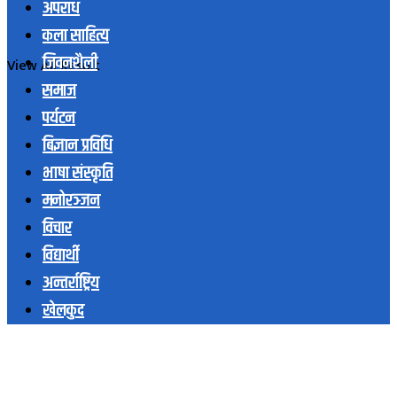
अपराध
कला साहित्य
जिवनशैली
View All Result
समाज
पर्यटन
बिज्ञान प्रविधि
भाषा संस्कृति
मनोरञ्जन
विचार
विद्यार्थी
अन्तर्राष्ट्रिय
खेलकुद