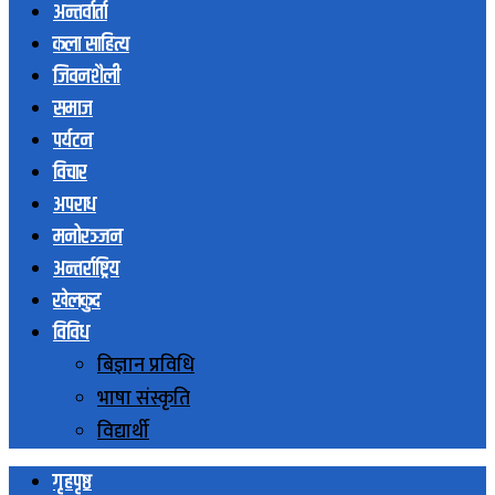
अन्तर्वार्ता
कला साहित्य
जिवनशैली
समाज
पर्यटन
विचार
अपराध
मनोरञ्जन
अन्तर्राष्ट्रिय
खेलकुद
विविध
बिज्ञान प्रविधि
भाषा संस्कृति
विद्यार्थी
गृहपृष्ठ