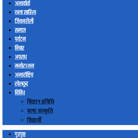
अन्तर्वार्ता
कला साहित्य
जिवनशैली
समाज
पर्यटन
विचार
अपराध
मनोरञ्जन
अन्तर्राष्ट्रिय
खेलकुद
विविध
बिज्ञान प्रविधि
भाषा संस्कृति
विद्यार्थी
गृहपृष्ठ