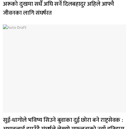
अरूको दुःखमा सधैँ अघि सर्ने दिलबहादुर अहिले आफ्नै
जीवनका लागि संघर्षरत
सुई-धागोले भविष्य सिउने बुवाका दुई छोरा बने राष्ट्रसेवक :
अभावलाई हराउँदै संघर्षले लेख्यो सफलताको नयाँ इतिहास