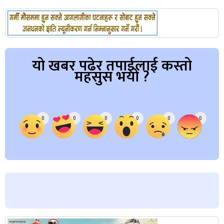
यो खबर पढेर तपाईलाई कस्तो
महसुस भयो ?
Array
0
0
0
0
0
0