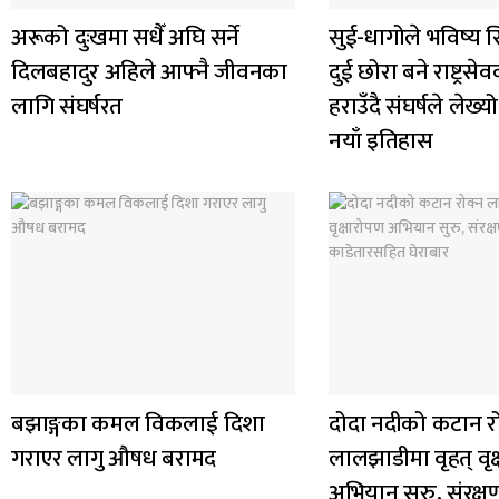
अरूको दुःखमा सधैँ अघि सर्ने
सुई-धागोले भविष्य स
दिलबहादुर अहिले आफ्नै जीवनका
दुई छोरा बने राष्ट्र
लागि संघर्षरत
हराउँदै संघर्षले ले
नयाँ इतिहास
बझाङ्गका कमल विकलाई दिशा
दोदा नदीको कटान र
गराएर लागु औषध बरामद
लालझाडीमा वृहत् वृक
अभियान सुरु, संरक्