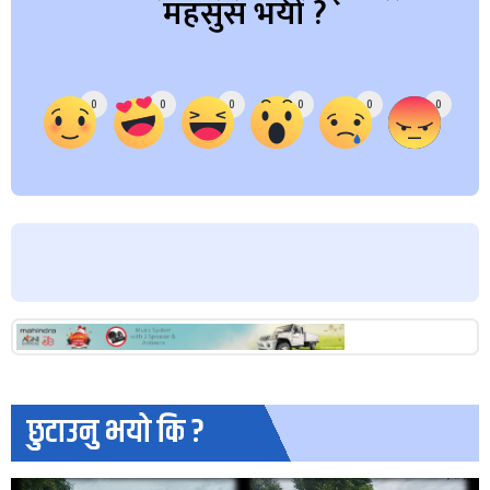
महसुस भयो ?
Array
0
0
0
0
0
0
छुटाउनु भयो कि ?