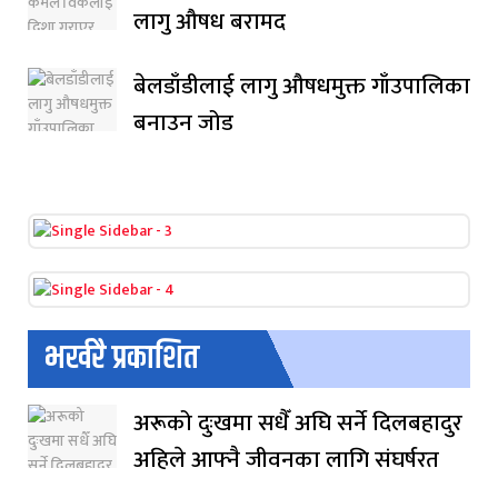
लागु औषध बरामद
बेलडाँडीलाई लागु औषधमुक्त गाँउपालिका
बनाउन जोड
भर्खरै प्रकाशित
अरूको दुःखमा सधैँ अघि सर्ने दिलबहादुर
अहिले आफ्नै जीवनका लागि संघर्षरत