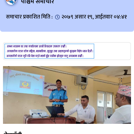
पश्चिम समाचार
समाचार प्रकाशित मिति :
२०७९ असार १९, आईतवार ०४:४१