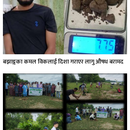
बझाङ्गका कमल विकलाई दिशा गराएर लागु औषध बरामद