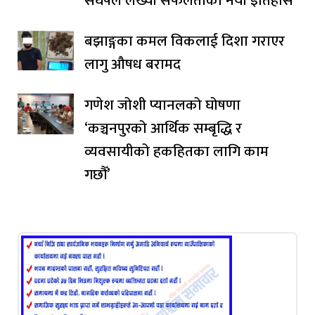
संघर्षले लेख्यो सफलताको नयाँ इतिहास
बझाङ्गका कमल विकलाई दिशा गराएर
लागु औषध बरामद
गणेश जोशी प्यानलको घोषणा
‘कञ्चनपुरको आर्थिक सम्बृद्धि र
व्यवसायीको हकहितका लागि काम
गछौँ’