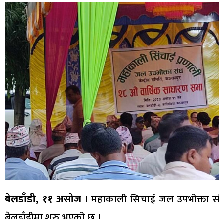
बेलडाँडी, ११ असोज
। महाकाली सिचाई जल उपभोक्ता संघ
बेलडाँडीमा शुरु भएको छ ।