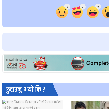
0
0
0
छुटाउनु भयो कि ?