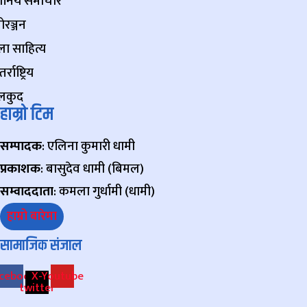
थानिय समाचार
ोरञ्जन
ा साहित्य
र्राष्ट्रिय
लकुद
हाम्रो टिम
सम्पादक
: एलिना कुमारी धामी
प्रकाशक
: बासुदेव धामी (बिमल)
सम्वाददाता
: कमला गुर्धामी (धामी)
हाम्रो बारेमा
सामाजिक संजाल
cebook
X-
Youtube
twitter