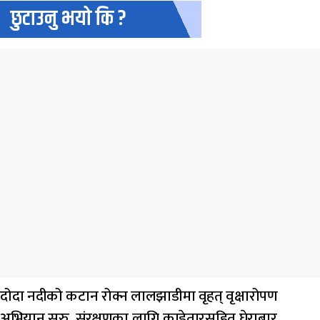
छुटाउनु भयो कि ?
दोदा नदीको कटान रोक्न लालझाडीमा वृहत् वृक्षारोपण
अभियान सुरु, संरक्षणका लागि काडेतारसहित घेराबार