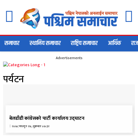
समाचार
स्थानिय समाचार
राष्ट्रिय समाचार
आर्थिक
राज
Advertisements
पर्यटन
अन्तर्राष्ट्रिय समाचार
बेलडाँडी कांग्रेसको पार्टी कार्यालय उद्घाटन
२०७८ फाल्गुन २७, शुक्रबार ०७:३२