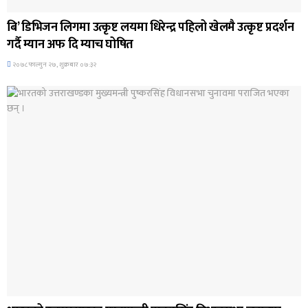
बि’ डिभिजन लिगमा उत्कृष्ट लयमा धिरेन्द्र पहिलो खेलमै उत्कृष्ट प्रदर्शन
गर्दै म्यान अफ दि म्याच घोषित
२०७८ फाल्गुन २७, शुक्रबार ०७:३२
अन्तर्राष्ट्रिय समाचार