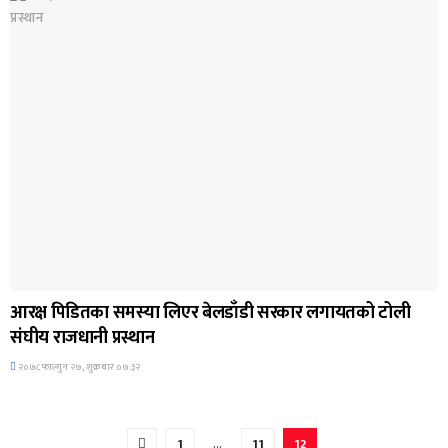
अन्तर्राष्ट्रिय समाचार
आरक्ष पिडितका समस्या लिएर बेलडाँडी सरकार लगायतको टोली
संघीय राजधानी प्रस्थान
२०७८ फाल्गुन २७, शुक्रबार ०७:३२
1
…
11
12