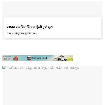
अन्तर्राष्ट्रिय समाचार
खप्तड र बडिमालिका ‘हेली टुर’ सुरु
२०७८ फाल्गुन २७, शुक्रबार ०७:३२