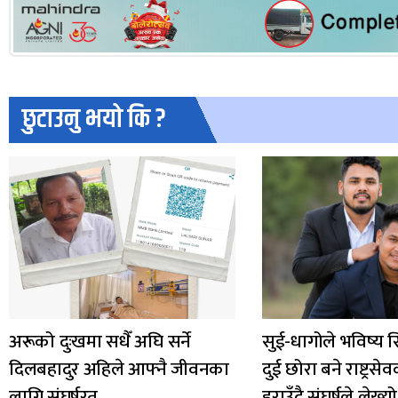
छुटाउनु भयो कि ?
अरूको दुःखमा सधैँ अघि सर्ने
सुई-धागोले भविष्य स
दिलबहादुर अहिले आफ्नै जीवनका
दुई छोरा बने राष्ट्र
लागि संघर्षरत
हराउँदै संघर्षले ले