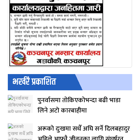
भर्खरै प्रकाशित
पुनर्वासमा तोकिएकोभन्दा बढी भाडा
लिने अटो कारबाहीमा
अरूको दुःखमा सधैँ अघि सर्ने दिलबहादुर
अहिले आफ्नै जीवनका लागि संघर्षरत