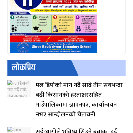
लोकप्रिय
मल डिपोको माग गर्दै साढे तीन सयभन्दा
बढी किसानको हस्ताक्षरसहित
गाउँपालिकामा ज्ञापनपत्र, कार्यान्वयन
नभए आन्दोलनको चेतावनी
सुई-धागोले भविष्य सिउने बुवाका दुई