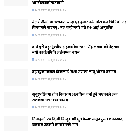
आन्दोलनको चेतावनी
२०८१ असार २१, शुक्रबार १८:२०
बेलडाँडीको आवश्यकताभन्दा १३ हजार बढी बोरा मल भित्रियो, तर
किसानले पाएनन् : मल कहाँ गयो भन्ने प्रश्न अझै अनुत्तरित
२०८१ असार २१, शुक्रबार १८:२०
बागेश्वरी बहुउद्देश्यीय सहकारीमा रतन सिंह खडकाको नेतृत्वमा
नयाँ कार्यसमिति सर्वसम्मत चयन
२०८१ असार २१, शुक्रबार १८:२०
बझाङ्गका कमल विकलाई दिशा गराएर लागु औषध बरामद
२०८१ असार २१, शुक्रबार १८:२०
सुदूरपश्चिममा तीन दिनसम्म अत्यधिक वर्षा हुने भएकाले उच्च
सतर्कता अपनाउन आग्रह
२०८१ असार २१, शुक्रबार १८:२०
विवाहको १४ दिनमै बिन्दु धामी मृत फेला: कञ्चनपुरमा शंकास्पद
घटनाले उठायो छानबिनको माग