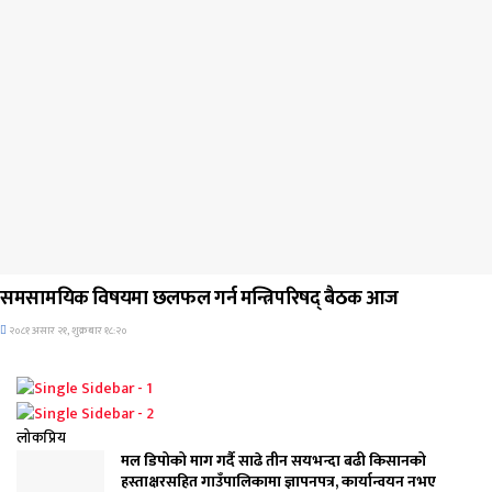
ब्यानर समाचार
समसामयिक विषयमा छलफल गर्न मन्त्रिपरिषद् बैठक आज
२०८१ असार २१, शुक्रबार १८:२०
लोकप्रिय
मल डिपोको माग गर्दै साढे तीन सयभन्दा बढी किसानको
हस्ताक्षरसहित गाउँपालिकामा ज्ञापनपत्र, कार्यान्वयन नभए