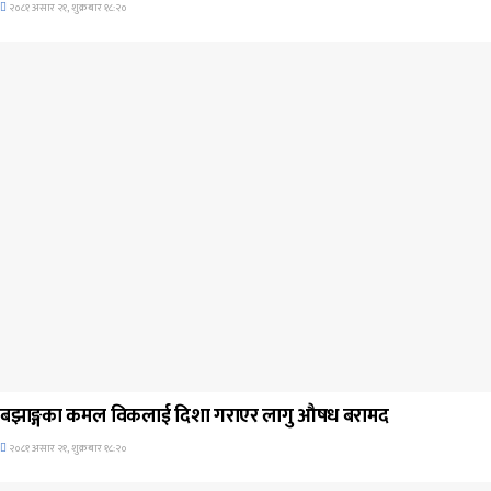
२०८१ असार २१, शुक्रबार १८:२०
जिवनशैली
बझाङ्गका कमल विकलाई दिशा गराएर लागु औषध बरामद
२०८१ असार २१, शुक्रबार १८:२०