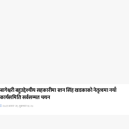
जिवनशैली
बागेश्वरी बहुउद्देश्यीय सहकारीमा रतन सिंह खडकाको नेतृत्वमा नयाँ
कार्यसमिति सर्वसम्मत चयन
२०८१ असार २१, शुक्रबार १८:२०