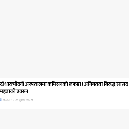
जिवनशैली
दोधाराचाँदनी अस्पतालमा कमिसनको लफडा ! अनियतता बिरुद्ध सासद
महताको एक्सन
२०८१ असार २१, शुक्रबार १८:२०