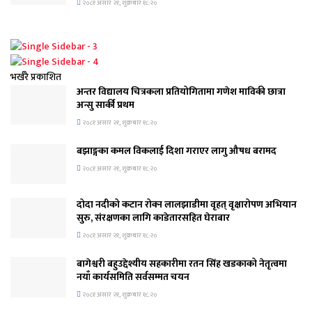
२०८१ असार २१, शुक्रबार १८:२०
भर्खरै प्रकाशित
अन्तर विद्यालय चित्रकला प्रतियोगितामा गणेश माविकी छात्रा
अन्सु सार्की प्रथम
२०८१ असार २१, शुक्रबार १८:२०
बझाङ्गका कमल विकलाई दिशा गराएर लागु औषध बरामद
२०८१ असार २१, शुक्रबार १८:२०
दोदा नदीको कटान रोक्न लालझाडीमा वृहत् वृक्षारोपण अभियान
सुरु, संरक्षणका लागि काडेतारसहित घेराबार
२०८१ असार २१, शुक्रबार १८:२०
बागेश्वरी बहुउद्देश्यीय सहकारीमा रतन सिंह खडकाको नेतृत्वमा
नयाँ कार्यसमिति सर्वसम्मत चयन
२०८१ असार २१, शुक्रबार १८:२०