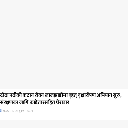
जिवनशैली
दोदा नदीको कटान रोक्न लालझाडीमा वृहत् वृक्षारोपण अभियान सुरु,
संरक्षणका लागि काडेतारसहित घेराबार
२०८१ असार २१, शुक्रबार १८:२०